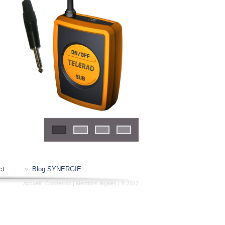
1
2
3
4
ct
Blog SYNERGIE
Accueil
|
Connexion
|
Mentions légales
| © 2012