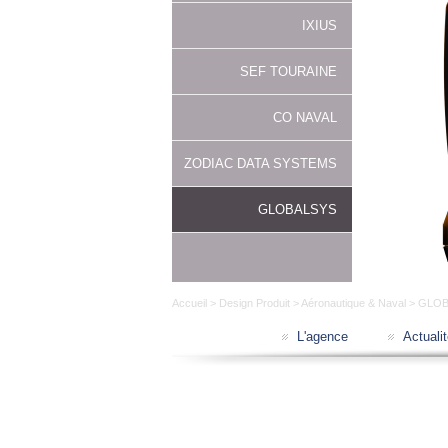
IXIUS
SEF TOURAINE
CO NAVAL
ZODIAC DATA SYSTEMS
GLOBALSYS
Accueil
>
Design Produit
>
Aéronautique & Naval
> GLOB
L'agence
Actuali