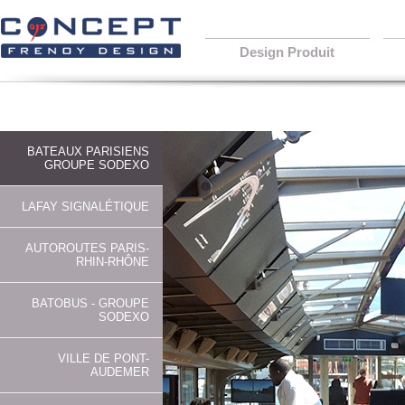
Design Produit
BATEAUX PARISIENS
GROUPE SODEXO
LAFAY SIGNALÉTIQUE
AUTOROUTES PARIS-
RHIN-RHÔNE
BATOBUS - GROUPE
SODEXO
VILLE DE PONT-
AUDEMER