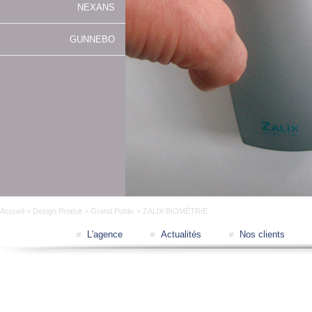
NEXANS
GUNNEBO
Accueil
>
Design Produit
>
Grand Public
> ZALIX BIOMÉTRIE
L'agence
Actualités
Nos clients