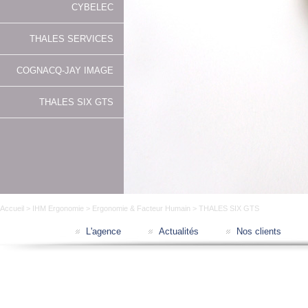
CYBELEC
THALES SERVICES
COGNACQ-JAY IMAGE
THALES SIX GTS
Accueil
>
IHM Ergonomie
>
Ergonomie & Facteur Humain
> THALES SIX GTS
L'agence
Actualités
Nos clients