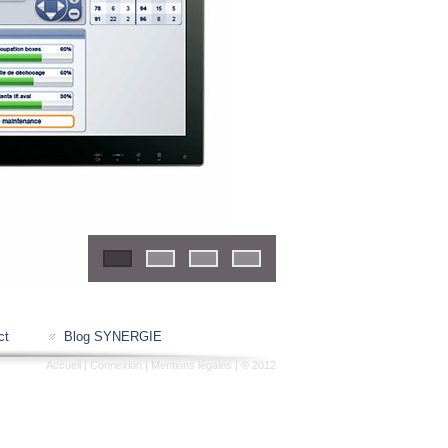
1
2
3
4
ct
Blog SYNERGIE
Accueil
|
Connexion
|
Mentions légales
| © 2012