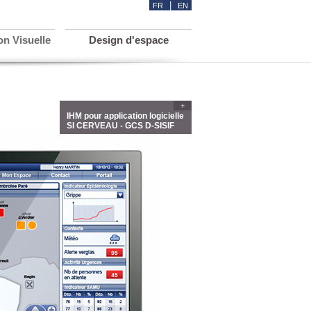
|
FR
EN
n Visuelle
Design d'espace
+
IHM pour application logicielle
SI CERVEAU - GCS D-SISIF