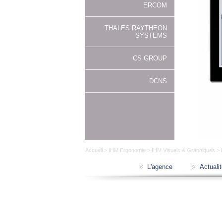
ERCOM
THALES RAYTHEON
SYSTEMS
CS GROUP
DCNS
Accueil
>
IHM Ergonomie
>
IHM Visuels & Graphiques
> 
L'agence
Actuali