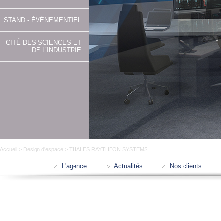
STAND - ÉVÉNEMENTIEL
CITÉ DES SCIENCES ET
DE L’INDUSTRIE
Accueil
>
Design d'espace
> THALES RAYTHEON SYSTEMS
L'agence
Actualités
Nos clients