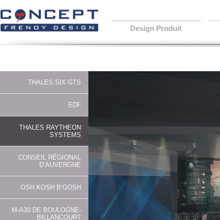
Design Produit
THALES SIX GTS
EDF
THALES RAYTHEON
SYSTEMS
CONSEIL RÉGIONAL
D’AUVERGNE
OSH KOSH B’GOSH
M-A30 DE BOULOGNE-
BILLANCOURT